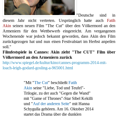
"Deutsche sind in
diesem Jahr nicht vertreten. Ursprünglich hatte auch
Fatih
Akin
seinen neuen Film "The Cut" über den Völkermord an den
Armeniern für den Wettbewerb eingereicht. Am vergangenen
Wochenende war jedoch bekannt geworden, dass Akin den Film
zurückgezogen hat und nun einen Festivalstart im Herbst anpeilen
soll."
F
ilmfestspiele in Cannes: Akin zieht "The CUT" Film über
Völkermord an den Armeniern zurück
http://www.spiegel.de/kultur/kino/cannes-programm-2014-mit-
loach-leigh-godard-gosling-a-965001.html
"Mit "
The Cut
" beschließt
Fatih
Akin
seine "Liebe, Tod und Teufel"-
Trilogie, zu der auch "Gegen die Wand"
mit "Game of Thrones"-Star Sibel Kekilli
und "
Auf der anderen Seite
" mit Hanna
Schygulla gehören. Am 16. Oktober 2014
startet das Drama über die dunklen