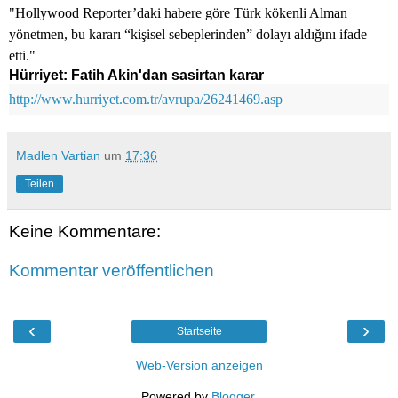
"Hollywood Reporter’daki habere göre Türk kökenli Alman
yönetmen, bu kararı “kişisel sebeplerinden” dolayı aldığını ifade
etti."
Hürriyet: Fatih Akin'dan sasirtan karar
http://www.hurriyet.com.tr/avrupa/26241469.asp
Madlen Vartian
um
17:36
Teilen
Keine Kommentare:
Kommentar veröffentlichen
‹
›
Startseite
Web-Version anzeigen
Powered by
Blogger
.