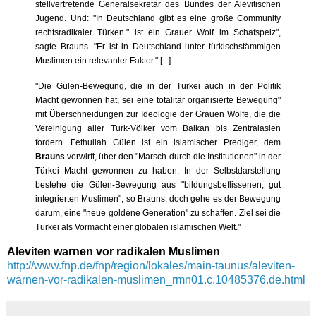
stellvertretende Generalsekretär des Bundes der Alevitischen
Jugend.
Und: "In Deutschland gibt es eine große Community
rechtsradikaler Türken."
ist ein Grauer Wolf im Schafspelz",
sagte Brauns. "Er ist in Deutschland unter türkischstämmigen
Muslimen ein relevanter Faktor." [...]
"Die Gülen-Bewegung, die in der Türkei auch in der Politik
Macht gewonnen hat, sei eine totalitär organisierte Bewegung"
mit Überschneidungen zur Ideologie der Grauen Wölfe, die die
Vereinigung aller Turk-Völker vom Balkan bis Zentralasien
fordern. Fethullah Gülen ist ein islamischer Prediger, dem
Brauns
vorwirft, über den "Marsch durch die Institutionen" in der
Türkei Macht gewonnen zu haben. In der Selbstdarstellung
bestehe die Gülen-Bewegung aus "bildungsbeflissenen, gut
integrierten Muslimen", so Brauns, doch gehe es der Bewegung
darum, eine "neue goldene Generation" zu schaffen. Ziel sei die
Türkei als Vormacht einer globalen islamischen Welt."
Aleviten warnen vor radikalen Muslimen
http://www.fnp.de/fnp/region/lokales/main-taunus/aleviten-
warnen-vor-radikalen-muslimen_rmn01.c.10485376.de.html