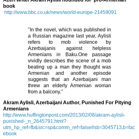
book
http://www.bbc.co.uk/news/world-europe-21459091
"In the novel, which was published in
a Russian magazine last year, Aylisli
refers to mob violence by
Azerbaijanis against helpless
Armenians in Baku.One passage
vividly describes the scene of a mob
beating up a man they thought was
Armenian and another episode
suggests that an Azerbaijani man
threw an elderly Armenian woman
from a balcony."
Akram Aylisli, Azerbaijani Author, Punished For Pitying
Armenians
http://www.huffingtonpost.com/2013/02/08/akram-aylisli-
punished-_n_2645791.html?
utm_hp_ref=fb&src=sp&comm_ref=false#sb=3045713,b=fac
ebook