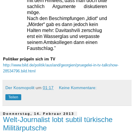
mit dem Hinweis, dass man doch bitte
sachlich Argumente diskutieren
möge.
Nach den Beschimpfungen „Idiot“ und
„Mörder“ gab es dann jedoch kein
Halten mehr: Davitashvili zerschlug
erst ein Wasserglas und verpasste
seinem Amtskollegen dann einen
Faustschlag."
Politiker prügeln sich im TV
http://www.bild.de/politik/ausland/georgien/pruegelei-in-tv-talkshow-
28534796.bild.html
Der Kosmopolit
um
01:17
Keine Kommentare:
Teilen
Donnerstag, 14. Februar 2013
Welt-Journalist lobt subtil türkische
Militärputsche