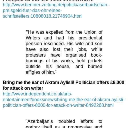
http://www.berliner-zeitung.de/politik/aserbaidschan-
preisgeld-fuer-das-ohr-eines-
schriftstellers,10808018,21746904.html
"
He was expelled from the Union of
Writers and had his presidential
pension rescinded. His wife and son
have also lost their jobs, while
protesters have organised book-
burnings of his works, held pickets
outside his house, and burned
effigies of him."
Bring me the ear of Akram Aylisli! Politician offers £8,000
for attack on writer
http://www.independent.co.uk/arts-
entertainment/books/news/bring-me-the-ear-of-akram-aylisli-
politician-offers-8000-for-attack-on-writer-8492268.html
"Azerbaijan’s troubled efforts to
portray itself as a progressive and