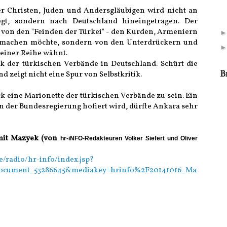
r Christen, Juden und Andersgläubigen wird nicht an
gt, sondern nach Deutschland hineingetragen. Der
t von den "Feinden der Türkei" - den Kurden, Armeniern
ßmachen möchte, sondern von den Unterdrückern und
n einer Reihe wähnt.
 der türkischen Verbände in Deutschland. Schürt die
d zeigt nicht eine Spur von Selbstkritik.
B
ck eine Marionette der türkischen Verbände zu sein. Ein
on der Bundesregierung hofiert wird, dürfte Ankara sehr
mit Mazyek (von
hr-iNFO-Redakteuren Volker Siefert und Oliver
e/radio/hr-info/index.jsp?
document_53286645&mediakey=hrinfo%2F20141016_Ma