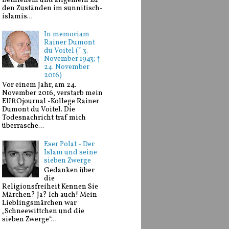
Bethlehem und allgemein zu
den Zuständen im sunnitisch-
islamis...
In memoriam
Rainer Dumont
du Voitel (* 3.
November 1943; †
24. November
2016)
Vor einem Jahr, am 24.
November 2016, verstarb mein
EUROjournal -Kollege Rainer
Dumont du Voitel. Die
Todesnachricht traf mich
überrasche...
Eser Polat - Der
Islam und seine
sieben Zwerge
Gedanken über
die
Religionsfreiheit Kennen Sie
Märchen? Ja? Ich auch! Mein
Lieblingsmärchen war
„Schneewittchen und die
sieben Zwerge“...