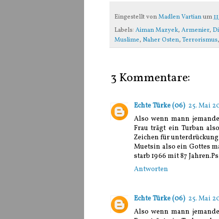
Eingestellt von
Madlen Vartian
um
11
Labels:
Aiman Mazyek
,
Armenier
,
Di
Muslime
,
Naher Osten
,
Terrorismus
3 Kommentare:
Echte Türke (06)
25. Mai 2
Also wenn mann jemanden
Frau trägt ein Turban als
Zeichen für unterdrückung
Muetsin also ein Gottes 
starb 1966 mit 87 Jahren.Ps
Antworten
Echte Türke (06)
25. Mai 2
Also wenn mann jemanden