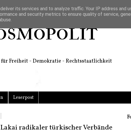
eliver its services and to analyze traffic. Your IP address and 
ormance and security metrics to ensure quality of service, gen
abuse.
osmopolit
für Freiheit - Demokratie - Rechtsstaatlichkeit
en
Leserpost
4
F
Lakai radikaler türkischer Verbände