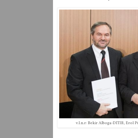
v.l.n.r: Bekir Alboga-DITIB, Erol