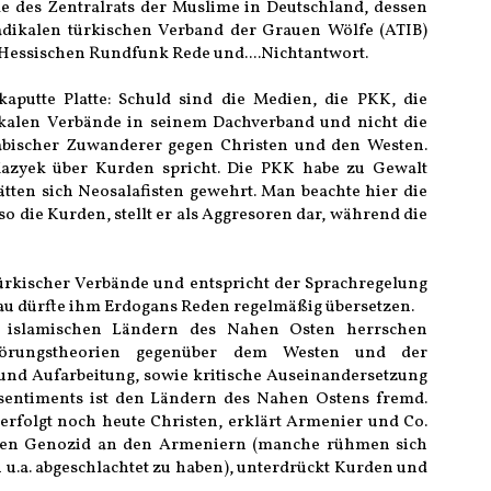
 des Zentralrats der Muslime in Deutschland, dessen
radikalen türkischen Verband der Grauen Wölfe (ATIB)
 Hessischen Rundfunk Rede und....Nichtantwort.
kaputte Platte: Schuld sind die Medien, die PKK, die
ikalen Verbände in seinem Dachverband und nicht die
rabischer Zuwanderer gegen Christen und den Westen.
 Mazyek über Kurden spricht. Die PKK habe zu Gewalt
tten sich Neosalafisten gewehrt. Man beachte hier die
o die Kurden, stellt er als Aggresoren dar, während die
.
türkischer Verbände und entspricht der Sprachregelung
rau dürfte ihm Erdogans Reden regelmäßig übersetzen.
en islamischen Ländern des Nahen Osten herrschen
wörungstheorien gegenüber dem Westen und der
 und Aufarbeitung, sowie kritische Auseinandersetzung
sentiments ist den Ländern des Nahen Ostens fremd.
erfolgt noch heute Christen, erklärt Armenier und Co.
 den Genozid an den Armeniern (manche rühmen sich
 u.a. abgeschlachtet zu haben), unterdrückt Kurden und