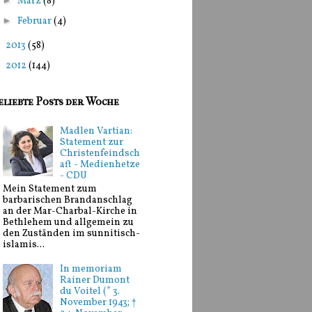
►
März
(8)
►
Februar
(4)
►
2013
(58)
►
2012
(144)
eliebte Posts der Woche
Madlen Vartian:
Statement zur
Christenfeindsch
aft - Medienhetze
- CDU
Mein Statement zum
barbarischen Brandanschlag
an der Mar-Charbal-Kirche in
Bethlehem und allgemein zu
den Zuständen im sunnitisch-
islamis...
In memoriam
Rainer Dumont
du Voitel (* 3.
November 1943; †