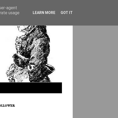
user-agent
erate usage
LEARN MORE
GOT IT
ollower