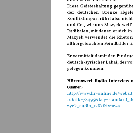
unterstützt ISIS und Co.
Diese Geisteshaltung gegenübe
der deutschen Grenze abgele
Konfliktimport rührt also nich
und Co., wie uns Mazyek wei
Radikalen, mit denen er sich i
Mazyek verwendet die Rhetorik
althergebrachten Feindbilder un
Er vermittelt damit den Eindru
deutsch-syrischer Lakai, der v
gelegen kommen.
Hörenswert: Radio-Interview 
Günther.)
http://www.hr-online.de/websit
rubrik=78495&key=standard_
zyek_audio_128k&type=a