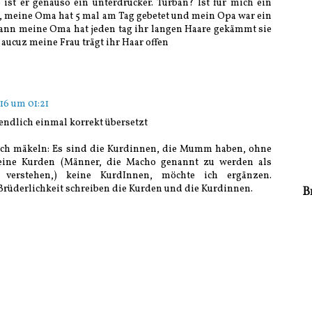
o ist er genauso ein unterdrücker. Turban? Ist für mich ein
, meine Oma hat 5 mal am Tag gebetet und mein Opa war ein
mann meine Oma hat jeden tag ihr langen Haare gekämmt sie
 aucuz meine Frau trägt ihr Haar offen
16 um 01:21
 endlich einmal korrekt übersetzt
ch mäkeln: Es sind die Kurdinnen, die Mumm haben, ohne
eine Kurden (Männer, die Macho genannt zu werden als
 verstehen,) keine KurdInnen, möchte ich ergänzen.
 Brüderlichkeit schreiben die Kurden und die Kurdinnen.
B