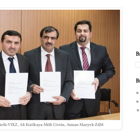
B
B
 Pürlü-VIKZ, Ali Kizilkaya-Milli Görüs, Aiman Mazyek-ZdM