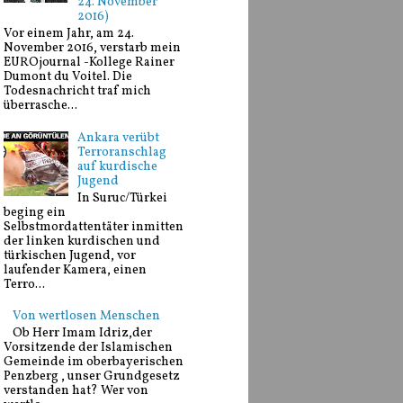
24. November
2016)
Vor einem Jahr, am 24.
November 2016, verstarb mein
EUROjournal -Kollege Rainer
Dumont du Voitel. Die
Todesnachricht traf mich
überrasche...
Ankara verübt
Terroranschlag
auf kurdische
Jugend
In Suruc/Türkei
beging ein
Selbstmordattentäter inmitten
der linken kurdischen und
türkischen Jugend, vor
laufender Kamera, einen
Terro...
Von wertlosen Menschen
Ob Herr Imam Idriz,der
Vorsitzende der Islamischen
Gemeinde im oberbayerischen
Penzberg , unser Grundgesetz
verstanden hat? Wer von