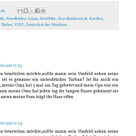
:46
tib
,
Feindbilder
,
Islam
,
Konflikte
,
Koordinationsrat
,
Kurden
,
,
Türkei
,
VIKZ
,
Zentralrat der Muslime
016 um 17:23
 beurteilen möchte,sollte mann sein Umfeld sehen seine
o ist er genauso ein unterdrücker. Turban? Ist für mich ein
, meine Oma hat 5 mal am Tag gebetet und mein Opa war ein
mann meine Oma hat jeden tag ihr langen Haare gekämmt sie
 aucuz meine Frau trägt ihr Haar offen
016 um 17:24
 beurteilen möchte,sollte mann sein Umfeld sehen seine