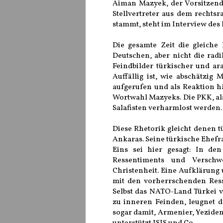
Aiman Mazyek, der Vorsitzende
Stellvertreter aus dem rechts
stammt, steht im Interview des
Die gesamte Zeit die gleiche 
Deutschen, aber nicht die rad
Feindbilder türkischer und a
Auffällig ist, wie abschätzig
aufgerufen und als Reaktion hä
Wortwahl Mazyeks. Die PKK, als
Salafisten verharmlost werden
Diese Rhetorik gleicht denen 
Ankaras. Seine türkische Ehef
Eins sei hier gesagt: In d
Ressentiments und Versch
Christenheit. Eine Aufklärung
mit den vorherrschenden Res
Selbst das NATO-Land Türkei v
zu inneren Feinden, leugnet
sogar damit, Armenier, Yeziden