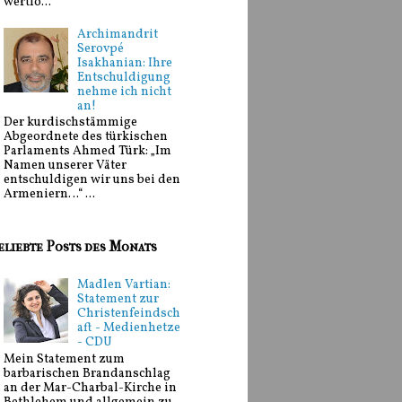
wertlo...
Archimandrit
Serovpé
Isakhanian: Ihre
Entschuldigung
nehme ich nicht
an!
Der kurdischstämmige
Abgeordnete des türkischen
Parlaments Ahmed Türk: „Im
Namen unserer Väter
entschuldigen wir uns bei den
Armeniern…“ ...
eliebte Posts des Monats
Madlen Vartian:
Statement zur
Christenfeindsch
aft - Medienhetze
- CDU
Mein Statement zum
barbarischen Brandanschlag
an der Mar-Charbal-Kirche in