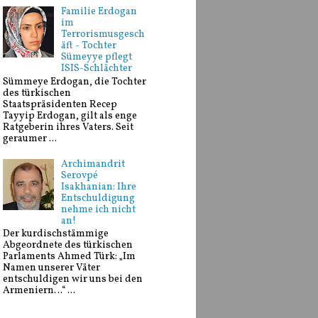
Familie Erdogan
im
Terrorismusgesch
äft - Tochter
Sümeyye pflegt
ISIS-Schlächter
Sümmeye Erdogan, die Tochter
des türkischen
Staatspräsidenten Recep
Tayyip Erdogan, gilt als enge
Ratgeberin ihres Vaters. Seit
geraumer ...
Archimandrit
Serovpé
Isakhanian: Ihre
Entschuldigung
nehme ich nicht
an!
Der kurdischstämmige
Abgeordnete des türkischen
Parlaments Ahmed Türk: „Im
Namen unserer Väter
entschuldigen wir uns bei den
Armeniern…“ ...