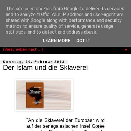
This site uses cookies from Google to deliver its services
Der Kosmopolit
and to analyze traffic. Your IP address and user-agent are
shared with Google along with performance and security
metrics to ensure quality of service, generate usage
Das publizistische Netzwerk für Freiheit - Demokratie -
statistics, and to detect and address abuse.
Rechtsstaatlichkeit
LEARN MORE
GOT IT
▼
Sonntag, 10. Februar 2013
Der Islam und die Sklaverei
"An die Sklaverei der Europäer wird
auf der senegalesischen Insel Gorée