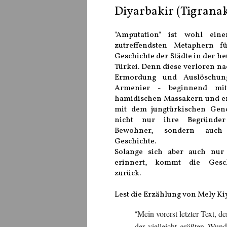
Diyarbakir (Tigranak
"Amputation" ist wohl eine
zutreffendsten Metaphern f
Geschichte der Städte in der he
Türkei. Denn diese verloren na
Ermordung und Auslöschun
Armenier - beginnend mi
hamidischen Massakern und 
mit dem jungtürkischen Gen
nicht nur ihre Begründe
Bewohner, sondern auch
Geschichte.
Solange sich aber auch nur
erinnert, kommt die Gesch
zurück.
Lest die Erzählung von Mely Kiy
Mein vorerst letzter Text, d
"
der vielleicht größten Wund