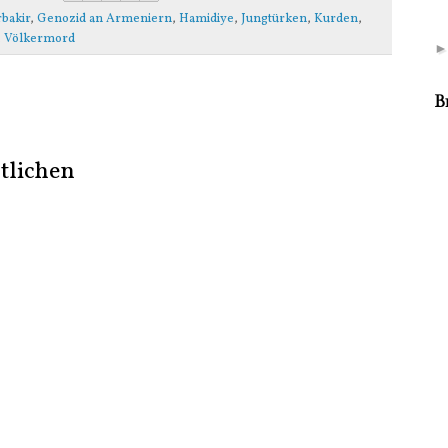
bakir
,
Genozid an Armeniern
,
Hamidiye
,
Jungtürken
,
Kurden
,
,
Völkermord
B
tlichen