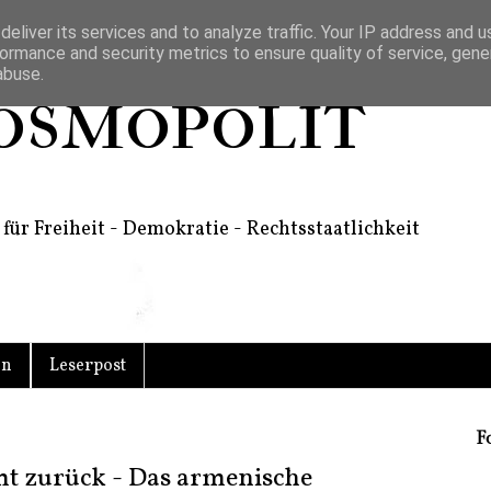
eliver its services and to analyze traffic. Your IP address and 
ormance and security metrics to ensure quality of service, gen
abuse.
osmopolit
für Freiheit - Demokratie - Rechtsstaatlichkeit
en
Leserpost
F
t zurück - Das armenische