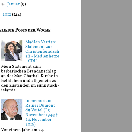
►
Januar
(9)
►
2012
(144)
eliebte Posts der Woche
Madlen Vartian:
Statement zur
Christenfeindsch
aft - Medienhetze
- CDU
Mein Statement zum
barbarischen Brandanschlag
an der Mar-Charbal-Kirche in
Bethlehem und allgemein zu
den Zuständen im sunnitisch-
islamis...
In memoriam
Rainer Dumont
du Voitel (* 3.
November 1943; †
24. November
2016)
Vor einem Jahr, am 24.