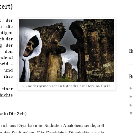
ert)
r der
ür die
utigen
ch der
g der
t den
B
endend
ozid -
r und
 ihre
B
Ruine der armenischen Kathedrale in Dersim/Türkei
 einer
ichte
ak (Die Zeit):
en ich aus Diyarbakir im Südosten Anatoliens sende, soll
e der Stadt gelten. Die Geschichte Diyarbakirs ist die