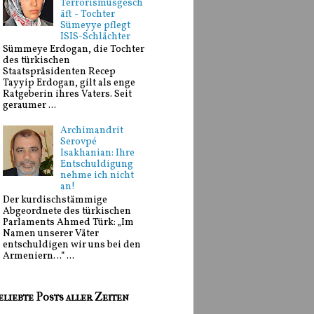
Terrorismusgesch
äft - Tochter
Sümeyye pflegt
ISIS-Schlächter
Sümmeye Erdogan, die Tochter
des türkischen
Staatspräsidenten Recep
Tayyip Erdogan, gilt als enge
Ratgeberin ihres Vaters. Seit
geraumer ...
Archimandrit
Serovpé
Isakhanian: Ihre
Entschuldigung
nehme ich nicht
an!
Der kurdischstämmige
Abgeordnete des türkischen
Parlaments Ahmed Türk: „Im
Namen unserer Väter
entschuldigen wir uns bei den
Armeniern…“ ...
eliebte Posts aller Zeiten