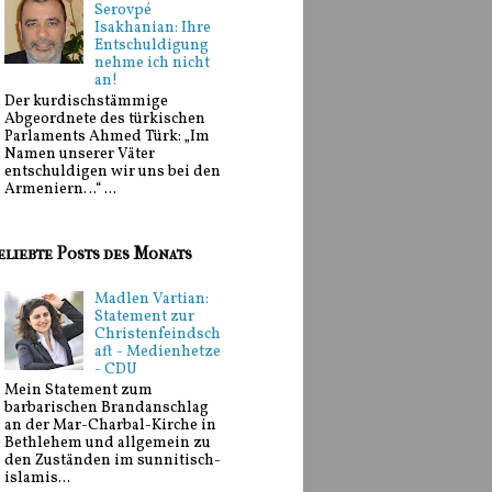
Serovpé
Isakhanian: Ihre
Entschuldigung
nehme ich nicht
an!
Der kurdischstämmige
Abgeordnete des türkischen
Parlaments Ahmed Türk: „Im
Namen unserer Väter
entschuldigen wir uns bei den
Armeniern…“ ...
eliebte Posts des Monats
Madlen Vartian:
Statement zur
Christenfeindsch
aft - Medienhetze
- CDU
Mein Statement zum
barbarischen Brandanschlag
an der Mar-Charbal-Kirche in
Bethlehem und allgemein zu
den Zuständen im sunnitisch-
islamis...