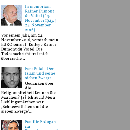
In memoriam
Rainer Dumont
du Voitel (* 3.
November 1943; †
24. November
2016)
Vor einem Jahr, am 24.
November 2016, verstarb mein
EUROjournal -Kollege Rainer
Dumont du Voitel. Die
Todesnachricht traf mich
überrasche...
Eser Polat - Der
Islam und seine
sieben Zwerge
Gedanken über
die
Religionsfreiheit Kennen Sie
Märchen? Ja? Ich auch! Mein
Lieblingsmärchen war
„Schneewittchen und die
sieben Zwerge“...
Familie Erdogan
im