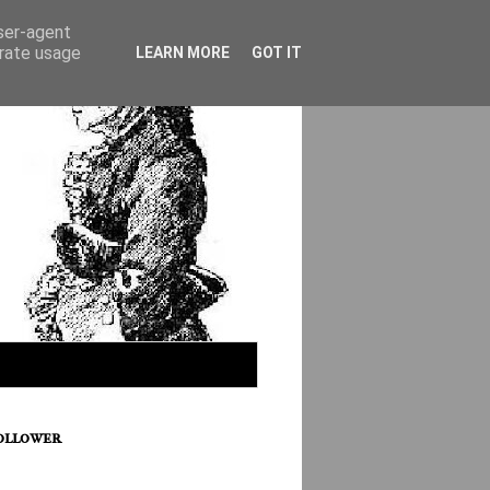
user-agent
erate usage
LEARN MORE
GOT IT
ollower