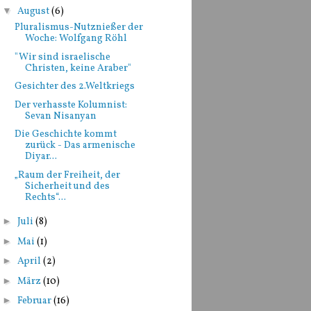
▼
August
(6)
Pluralismus-Nutznießer der
Woche: Wolfgang Röhl
"Wir sind israelische
Christen, keine Araber"
Gesichter des 2.Weltkriegs
Der verhasste Kolumnist:
Sevan Nisanyan
Die Geschichte kommt
zurück - Das armenische
Diyar...
„Raum der Freiheit, der
Sicherheit und des
Rechts“...
►
Juli
(8)
►
Mai
(1)
►
April
(2)
►
März
(10)
►
Februar
(16)