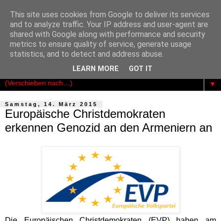
This site uses cookies from Google to deliver its services
Der Kosmopolit
and to analyze traffic. Your IP address and user-agent are
shared with Google along with performance and security
metrics to ensure quality of service, generate usage
Das publizistische Netzwerk für Freiheit - Demokratie -
statistics, and to detect and address abuse.
Rechtsstaatlichkeit
LEARN MORE
GOT IT
▼
Samstag, 14. März 2015
Europäische Christdemokraten
erkennen Genozid an den Armeniern an
Die Europäischen Christdemokraten (EVP) haben am