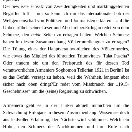
Der bewusste Einsatz von Zweideutigkeiten und marktinggefeilten
Begriffen trifft – nur so kann ich mir das internationale Lob der
Weltgemeinschaft von Politikern und Journalisten erklären – auf die
Unbedarftheit seiner Leser und Abschreiber.
Erdogan redet von dem
Schmerz, den
beide
Seiten zu ertragen hätten. Welchen Schmerz
haben in diesem Zusammenhang Völkermordleugner zu ertragen?
Die Tötung eines der Hauptverantwortlichen des Völkermordes,
wie etwas das Mitglied des führenden Triumvirates, Talat Pascha?
Oder trauern sie um den Freispruch des für dessen Tod
verantwortlichen Armeniers Soghomon Tellerian 1921 in Berlin? Ist
es das Gefühl versagt zu haben, weil die Wahrheit, langsam aber
sicher nach oben dringt?
Er redet vom Missbrauch der „1915-
Geschehnisse“ um die (seine) Regierung zu schwächen.
Armeniern geht es in der Türkei aktuell mitnichten um die
Schwächung Erdogans in diesem Zusammenhang. Wissen sie doch
aus leidvoller Erfahrung, der Nächste wird schlimmer. Welch ein
Hohn, den Schmerz der Nachkommen und ihre Rufe nach