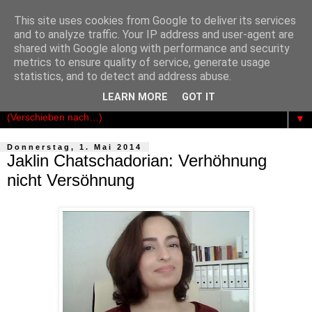
This site uses cookies from Google to deliver its services
Der Kosmopolit
and to analyze traffic. Your IP address and user-agent are
shared with Google along with performance and security
metrics to ensure quality of service, generate usage
Das publizistische Netzwerk für Freiheit - Demokratie -
statistics, and to detect and address abuse.
Rechtsstaatlichkeit
LEARN MORE
GOT IT
▼
Donnerstag, 1. Mai 2014
Jaklin Chatschadorian: Verhöhnung
nicht Versöhnung