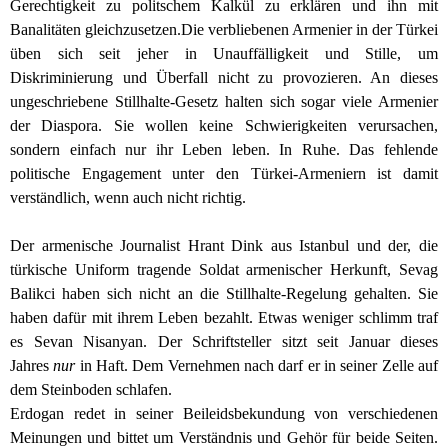
Gerechtigkeit zu politschem Kalkül zu erklären und ihn mit
Banalitäten gleichzusetzen.
Die verbliebenen Armenier in der Türkei
üben sich seit jeher in Unauffälligkeit und Stille, um
Diskriminierung und Überfall nicht zu provozieren. An dieses
ungeschriebene Stillhalte-Gesetz halten sich sogar viele Armenier
der Diaspora. Sie wollen keine Schwierigkeiten verursachen,
sondern einfach nur ihr Leben leben. In Ruhe. Das fehlende
politische Engagement unter den Türkei-Armeniern ist damit
verständlich, wenn auch nicht richtig.
Der armenische Journalist Hrant Dink aus Istanbul und der, die
türkische Uniform tragende Soldat armenischer Herkunft, Sevag
Balikci haben sich nicht an die Stillhalte-Regelung gehalten. Sie
haben dafür mit ihrem Leben bezahlt. Etwas weniger schlimm traf
es Sevan Nisanyan. Der Schriftsteller sitzt seit Januar dieses
Jahres
nur
in Haft. Dem Vernehmen nach darf er in seiner Zelle auf
dem Steinboden schlafen.
Erdogan redet in seiner Beileidsbekundung von verschiedenen
Meinungen und bittet um Verständnis und Gehör für beide Seiten.