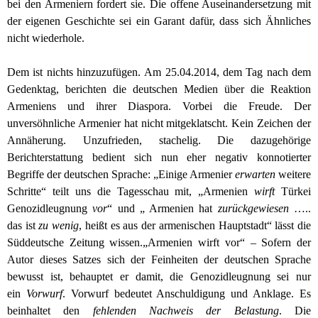
bei den Armeniern fordert sie. Die offene Auseinandersetzung mit
der eigenen Geschichte sei ein Garant dafür, dass sich Ähnliches
nicht wiederhole.
Dem ist nichts hinzuzufügen.
Am 25.04.2014, dem Tag nach dem
Gedenktag, berichten die deutschen Medien über die Reaktion
Armeniens und ihrer Diaspora. Vorbei die Freude.
Der
unversöhnliche Armenier hat nicht mitgeklatscht. Kein Zeichen der
Annäherung. Unzufrieden, stachelig. Die dazugehörige
Berichterstattung bedient sich nun eher negativ konnotierter
Begriffe der deutschen Sprache: „Einige Armenier
erwarten
weitere
Schritte“ teilt uns die Tagesschau mit, „Armenien
wirft
Türkei
Genozidleugnung
vor
“ und „ Armenien hat
zurückgewiesen
…..
das ist
zu wenig
, heißt es aus der armenischen Hauptstadt“ lässt die
Süddeutsche Zeitung wissen.
„
Armenien wirft vor“ – Sofern der
Autor dieses Satzes sich der Feinheiten der deutschen Sprache
bewusst ist, behauptet er damit, die Genozidleugnung sei nur
ein
Vorwurf
. Vorwurf bedeutet Anschuldigung und Anklage. Es
beinhaltet den
fehlenden Nachweis der Belastung
.
Die