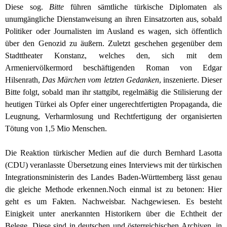
Diese sog.
Bitte
führen sämtliche türkische Diplomaten als
unumgängliche Dienstanweisung an ihren Einsatzorten aus, sobald
Politiker oder Journalisten im Ausland es wagen, sich öffentlich
über den Genozid zu äußern. Zuletzt geschehen gegenüber dem
Stadttheater Konstanz, welches den, sich mit dem
Armeniervölkermord beschäftigenden Roman von Edgar
Hilsenrath,
Das Märchen vom letzten Gedanken
, inszenierte. Dieser
Bitte folgt, sobald man ihr stattgibt, regelmäßig die Stilisierung der
heutigen Türkei als Opfer einer ungerechtfertigten Propaganda, die
Leugnung, Verharmlosung und Rechtfertigung der organisierten
Tötung von 1,5 Mio Menschen.
Die Reaktion türkischer Medien auf die durch Bernhard Lasotta
(CDU) veranlasste Übersetzung eines Interviews mit der türkischen
Integrationsministerin des Landes Baden-Württemberg lässt genau
die gleiche Methode erkennen.
Noch einmal ist zu betonen:
Hier
geht es um Fakten. Nachweisbar. Nachgewiesen. Es besteht
Einigkeit unter anerkannten Historikern über die Echtheit der
Belege. Diese sind in deutschen und österreichischen Archiven, in