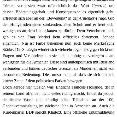
Türkei, vermissten zwar offensichtlich das Wort
Genozid
, um
dessen Bedeutungsgehalt und Konsequenzen es eigentlich geht,
erfreuten sich aber an der „Bewegung“ in der
Armenier-Frage
. Gib
den Hungernden einen stinkenden, alten Schuh und er freut sich,
wenigstens an dem Leder kauen zu dürfen.
Dem Vernehmen nach
gab es von Frau Merkel kein offizielles Statement. Schade
eigentlich. Nur ist Farbe bekennen nun auch keine Merkel´sche
Stärke. Die Strategin windet sich vielmehr regelmäßig geschickt um
Fragen und Verbündete, um sie nicht unnötig zu verärgern – am
wenigsten für die Armenier.
Diese sind außenpolitisch mit Russland
verbunden und binnen deutscher Grenzen als Minderheit nicht von
besonderer Bedeutung. Dies umso mehr, als dass sie sich erst seit
kurzer Zeit auf dem politischen Parkett bewegen.
Doch gerade hier tut sich was. Endlich!
Francois Hollande, der in
seinem Land offenbar nicht vieles richtig macht, findet da jedoch
deutlichere Worte und kündigt seine Teilnahme an der 100.
Gedenkveranstaltung im nächsten Jahr in Armenien an. Auch die
Kurdenpartei BDP spricht Klartext. Eine offizielle Entschuldigung