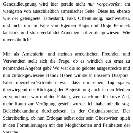
Genozidleugnung wird hier gerade nicht
nur
vorgeworfen
; am
wenigsten von ausschließlich armenischer Seite. Diese ist, ebenso
wie der geleugnete Tatbestand, Fakt. Offenkundig, nachweisbar,
und nicht nur im Falle von Egemen Bagis und Dogu Perincek
lautstark und stolz verkündet.
Armenien hat zurückgewiesen. Wie
unversöhnlich!
Mir, als Armenierin, und meinen armenischen Freunden und
Verwandten stellt sich die Frage, ob es wirklich ein ernst zu
nehmendes Angebot gab? Wo war die so gelobte ausgestreckte und
nun zurückgewiesene Hand? Haben wir sie in unserem Diaspora-
Eifer übersehen?
Erfreulich war, dass nur einen Tag später,
überwiegend der Rückgang der Begeisterung auch in den Medien
zu vernehmen war und den Fakten, wenn auch nur für kurze Zeit,
mehr Raum zur Verfügung gestellt wurde.
Ich habe mir die sog.
Beleidsbekundung durchgelesen, in der Originalsprache. Der
Schreiberling, ob nun Erdogan selbst oder sein Ghostwriter, spielt
in den Formulierungen mit den Möglichkeiten und Feinheiten der
Sprache.