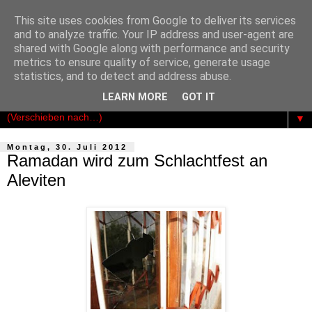
This site uses cookies from Google to deliver its services
Der Kosmopolit
and to analyze traffic. Your IP address and user-agent are
shared with Google along with performance and security
metrics to ensure quality of service, generate usage
Das publizistische Netzwerk für Freiheit - Demokratie -
statistics, and to detect and address abuse.
Rechtsstaatlichkeit
LEARN MORE
GOT IT
▼
Montag, 30. Juli 2012
Ramadan wird zum Schlachtfest an
Aleviten