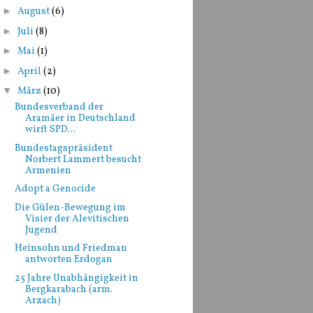
►
August
(6)
►
Juli
(8)
►
Mai
(1)
►
April
(2)
▼
März
(10)
Bundesverband der
Aramäer in Deutschland
wirft SPD...
Bundestagspräsident
Norbert Lammert besucht
Armenien
Adopt a Genocide
Die Gülen-Bewegung im
Visier der Alevitischen
Jugend
Heinsohn und Friedman
antworten Erdogan
25 Jahre Unabhängigkeit in
Bergkarabach (arm.
Arzach)