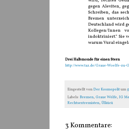
wird, rechtes Ged
gegen Aleviten, ge
Schreiben, das sec
Bremen unterzeich
Deutschland wird g
Kollegen/Innen v
indoktriniert.“ Sie
warum Vural eingel
Drei Halbmonde für einen St
ern
http://www.taz.de/Graue-Woelfe-zu-G
Eingestellt von
Der Kosmopolit
um
0
Labels:
Bremen
,
Graue Wölfe
,
IG Me
Rechtsextremisten
,
Ülkücü
3 Kommentare: