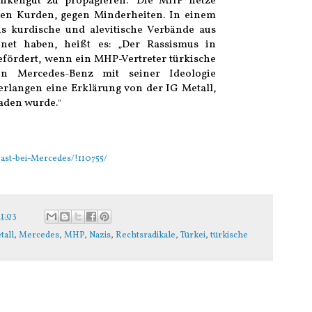
ankengut zu propagieren.“ Die MHP hetze
gen Kurden, gegen Minderheiten. In einem
hs kurdische und alevitische Verbände aus
net haben, heißt es: „Der Rassismus in
efördert, wenn ein MHP-Vertreter türkische
on Mercedes-Benz mit seiner Ideologie
 verlangen eine Erklärung von der IG Metall,
aden wurde.
"
ast-bei-Mercedes/!110755/
1:03
tall
,
Mercedes
,
MHP
,
Nazis
,
Rechtsradikale
,
Türkei
,
türkische