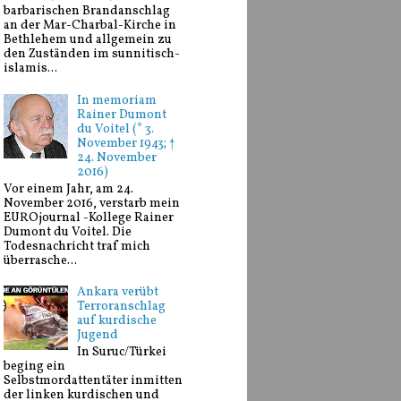
barbarischen Brandanschlag
an der Mar-Charbal-Kirche in
Bethlehem und allgemein zu
den Zuständen im sunnitisch-
islamis...
In memoriam
Rainer Dumont
du Voitel (* 3.
November 1943; †
24. November
2016)
Vor einem Jahr, am 24.
November 2016, verstarb mein
EUROjournal -Kollege Rainer
Dumont du Voitel. Die
Todesnachricht traf mich
überrasche...
Ankara verübt
Terroranschlag
auf kurdische
Jugend
In Suruc/Türkei
beging ein
Selbstmordattentäter inmitten
der linken kurdischen und