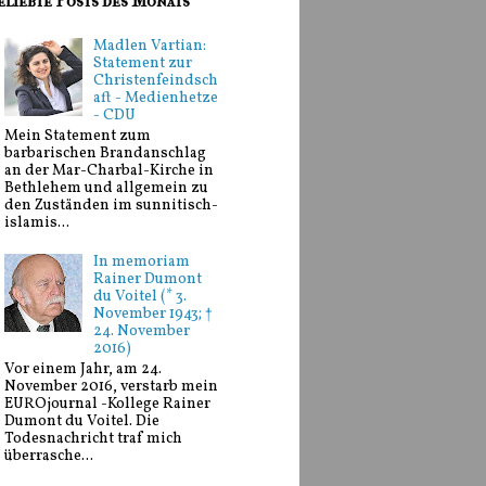
eliebte Posts des Monats
Madlen Vartian:
Statement zur
Christenfeindsch
aft - Medienhetze
- CDU
Mein Statement zum
barbarischen Brandanschlag
an der Mar-Charbal-Kirche in
Bethlehem und allgemein zu
den Zuständen im sunnitisch-
islamis...
In memoriam
Rainer Dumont
du Voitel (* 3.
November 1943; †
24. November
2016)
Vor einem Jahr, am 24.
November 2016, verstarb mein
EUROjournal -Kollege Rainer
Dumont du Voitel. Die
Todesnachricht traf mich
überrasche...