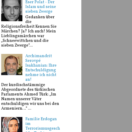
Eser Polat - Der
Islam und seine
sieben Zwerge
Gedanken über
die
Religionsfreiheit Kennen Sie
Märchen? Ja? Ich auch! Mein
Lieblingsmärchen war
„Schneewittchen und die
sieben Zwerge“...
Archimandrit
Serovpé
Isakhanian: Ihre
Entschuldigung
nehme ich nicht
an!
Der kurdischstämmige
Abgeordnete des türkischen
Parlaments Ahmed Türk: „Im
Namen unserer Väter
entschuldigen wir uns bei den
Armeniern…“ ...
Familie Erdogan
im
Terrorismusgesch