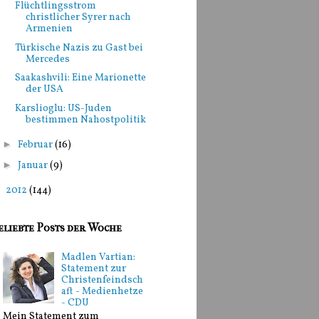
Flüchtlingsstrom
christlicher Syrer nach
Armenien
Türkische Nazis zu Gast bei
Mercedes
Saakashvili: Eine Marionette
der USA
Karslioglu: US-Juden
bestimmen Nahostpolitik
►
Februar
(16)
►
Januar
(9)
►
2012
(144)
eliebte Posts der Woche
Madlen Vartian:
Statement zur
Christenfeindsch
aft - Medienhetze
- CDU
Mein Statement zum