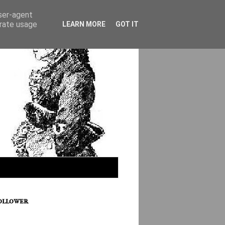
user-agent
erate usage
LEARN MORE
GOT IT
ollower