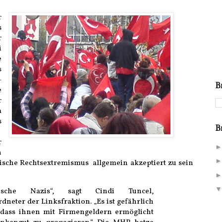
r
s
r
i
e
s
-
B
e
r
m
s
B
r
n
kische Rechtsextremismus allgemein akzeptiert zu sein
sche Nazis“, sagt Cindi Tuncel,
dneter der Linksfraktion. „Es ist gefährlich
 dass ihnen mit Firmengeldern ermöglicht