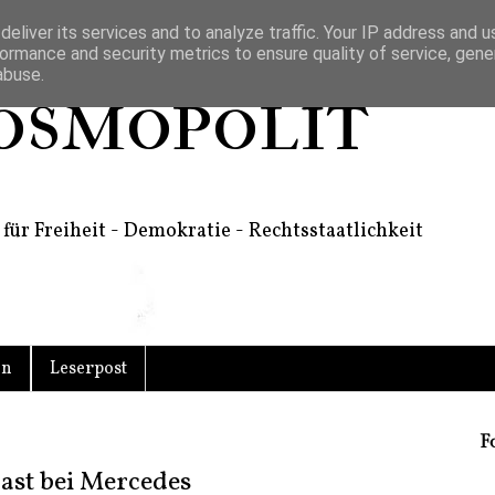
eliver its services and to analyze traffic. Your IP address and 
ormance and security metrics to ensure quality of service, gen
abuse.
osmopolit
für Freiheit - Demokratie - Rechtsstaatlichkeit
en
Leserpost
F
ast bei Mercedes