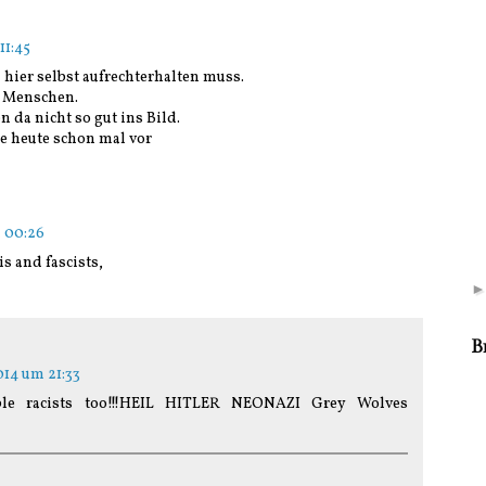
11:45
 hier selbst aufrechterhalten muss.
 Menschen.
 da nicht so gut ins Bild.
e heute schon mal vor
m 00:26
 and fascists,
B
014 um 21:33
ble racists too!!!HEIL HITLER NEONAZI Grey Wolves