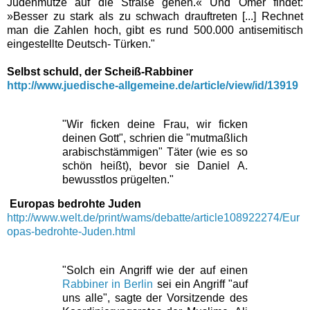
Judenmütze auf die Straße gehen.« Und Ömer findet:
»Besser zu stark als zu schwach drauftreten [...] Rechnet
man die Zahlen hoch, gibt es rund 500.000 antisemitisch
eingestellte Deutsch- Türken."
Selbst schuld, der Scheiß-Rabbiner
http://www.juedische-allgemeine.de/article/view/id/13919
"Wir ficken deine Frau, wir ficken
deinen Gott", schrien die "mutmaßlich
arabischstämmigen" Täter (wie es so
schön heißt), bevor sie Daniel A.
bewusstlos prügelten."
Europas bedrohte Juden
http://www.welt.de/print/wams/debatte/article108922274/Eur
opas-bedrohte-Juden.html
"Solch ein Angriff wie der auf einen
Rabbiner in Berlin
sei ein Angriff "auf
uns alle", sagte der Vorsitzende des