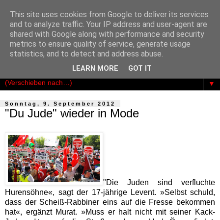
This site uses cookies from Google to deliver its services
Der Kosmopolit
and to analyze traffic. Your IP address and user-agent are
shared with Google along with performance and security
metrics to ensure quality of service, generate usage
Das publizistische Netzwerk für Freiheit - Demokratie -
statistics, and to detect and address abuse.
Rechtsstaatlichkeit
LEARN MORE
GOT IT
▼
Sonntag, 9. September 2012
"Du Jude" wieder in Mode
"Die Juden sind verfluchte
Hurensöhne«, sagt der 17-jährige Levent. »Selbst schuld,
dass der Scheiß-Rabbiner eins auf die Fresse bekommen
hat«, ergänzt Murat. »Muss er halt nicht mit seiner Kack-