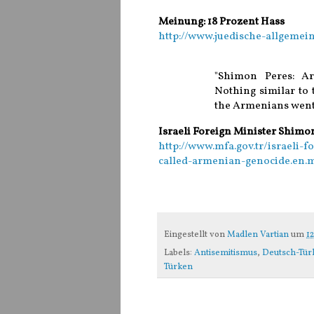
Meinung: 18 Prozent Hass
http://www.juedische-allgemein
"Shimon Peres: Ar
Nothing similar to 
the Armenians went 
Israeli Foreign Minister Shimo
http://www.mfa.gov.tr/israeli
called-armenian-genocide.en.
Eingestellt von
Madlen Vartian
um
1
Labels:
Antisemitismus
,
Deutsch-Tür
Türken