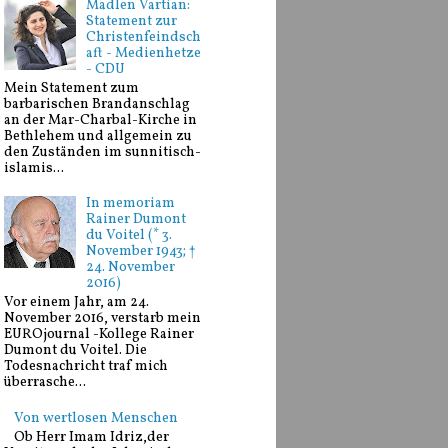
Madlen Vartian:
Statement zur
Christenfeindsch
aft - Medienhetze
- CDU
Mein Statement zum
barbarischen Brandanschlag
an der Mar-Charbal-Kirche in
Bethlehem und allgemein zu
den Zuständen im sunnitisch-
islamis...
In memoriam
Rainer Dumont
du Voitel (* 3.
November 1943; †
24. November
2016)
Vor einem Jahr, am 24.
November 2016, verstarb mein
EUROjournal -Kollege Rainer
Dumont du Voitel. Die
Todesnachricht traf mich
überrasche...
Von wertlosen Menschen
Ob Herr Imam Idriz,der