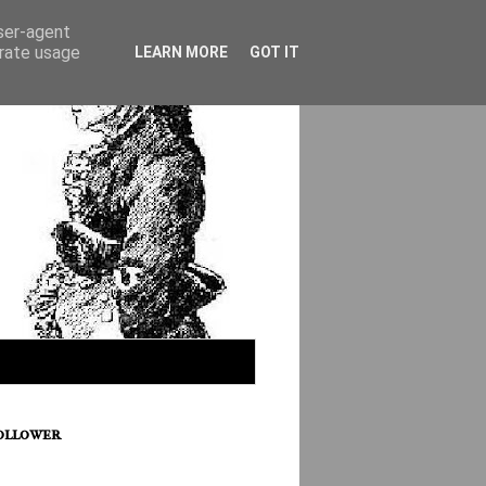
user-agent
erate usage
LEARN MORE
GOT IT
ollower