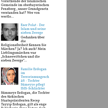
Vorsitzende der Islamischen
Gemeinde im oberbayerischen
Penzberg , unser Grundgesetz
verstanden hat? Wer von
wertlo...
Eser Polat - Der
Islam und seine
sieben Zwerge
Gedanken über
die
Religionsfreiheit Kennen Sie
Märchen? Ja? Ich auch! Mein
Lieblingsmärchen war
„Schneewittchen und die
sieben Zwerge“...
Familie Erdogan
im
Terrorismusgesch
äft - Tochter
Sümeyye pflegt
ISIS-Schlächter
Sümmeye Erdogan, die Tochter
des türkischen
Staatspräsidenten Recep
Tayyip Erdogan, gilt als enge