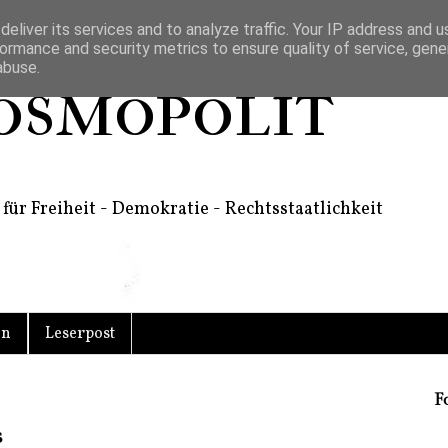
eliver its services and to analyze traffic. Your IP address and 
ormance and security metrics to ensure quality of service, gen
abuse.
osmopolit
für Freiheit - Demokratie - Rechtsstaatlichkeit
en
Leserpost
F
s