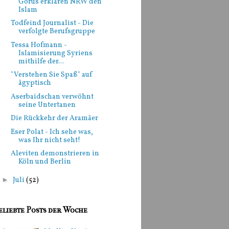
Görüs erklären NRW den
Islam
Todfeind Journalist - Die
verfolgte Berufsgruppe
Tessa Hofmann -
Islamisierung Syriens
mithilfe der...
"Verstehen Sie Spaß" auf
ägyptisch
Aserbaidschan verwöhnt
seine Untertanen
Die Rückkehr der Aramäer
Eser Polat - Ich sehe was,
was Ihr nicht seht!
Aleviten demonstrieren in
Köln und Berlin
►
Juli
(52)
eliebte Posts der Woche