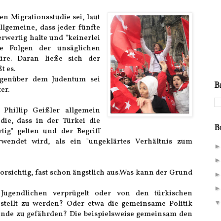
en Migrationsstudie sei, laut
llgemeine, dass jeder fünfte
rwertig halte und "keinerlei
ie Folgen der unsäglichen
üre. Daran ließe sich der
t es.
egenüber dem Judentum sei
B
er.
r Phillip Geißler allgemein
die, dass in der Türkei die
B
ig" gelten und der Begriff
rwendet wird, als ein "ungeklärtes Verhältnis zum
vorsichtig, fast schon ängstlich aus.Was kann der Grund
 Jugendlichen verprügelt oder von den türkischen
stellt zu werden? Oder etwa die gemeinsame Politik
ände zu gefährden? Die beispielsweise gemeinsam den