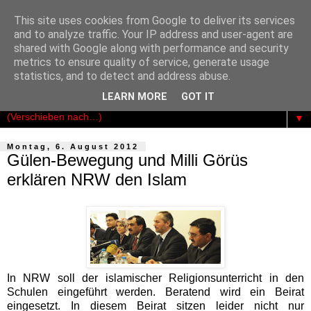
This site uses cookies from Google to deliver its services
Der Kosmopolit
and to analyze traffic. Your IP address and user-agent are
shared with Google along with performance and security
metrics to ensure quality of service, generate usage
Das publizistische Netzwerk für Freiheit - Demokratie -
statistics, and to detect and address abuse.
Rechtsstaatlichkeit
LEARN MORE
GOT IT
▼
Montag, 6. August 2012
Gülen-Bewegung und Milli Görüs
erklären NRW den Islam
In NRW soll der islamischer Religionsunterricht in den
Schulen eingeführt werden. Beratend wird ein Beirat
eingesetzt. In diesem Beirat sitzen leider nicht nur