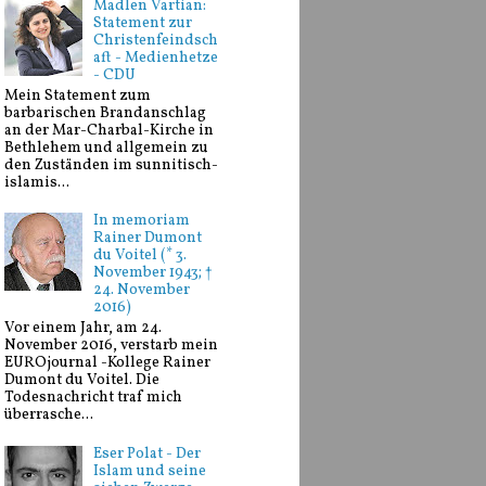
Madlen Vartian:
Statement zur
Christenfeindsch
aft - Medienhetze
- CDU
Mein Statement zum
barbarischen Brandanschlag
an der Mar-Charbal-Kirche in
Bethlehem und allgemein zu
den Zuständen im sunnitisch-
islamis...
In memoriam
Rainer Dumont
du Voitel (* 3.
November 1943; †
24. November
2016)
Vor einem Jahr, am 24.
November 2016, verstarb mein
EUROjournal -Kollege Rainer
Dumont du Voitel. Die
Todesnachricht traf mich
überrasche...
Eser Polat - Der
Islam und seine