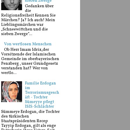
sieben Zwerge
Gedanken über
die
Religionsfreiheit Kennen Sie
Märchen? Ja? Ich auch! Mein
Lieblingsmärchen war
„Schneewittchen und die
sieben Zwerge“...
Von wertlosen Menschen
Ob Herr Imam Idriz,der
Vorsitzende der Islamischen
Gemeinde im oberbayerischen
Penzberg , unser Grundgesetz
verstanden hat? Wer von
wertlo...
Familie Erdogan
im
Terrorismusgesch
äft - Tochter
Sümeyye pflegt
ISIS-Schlächter
Sümmeye Erdogan, die Tochter
des türkischen
Staatspräsidenten Recep
Tayyip Erdogan, gilt als enge