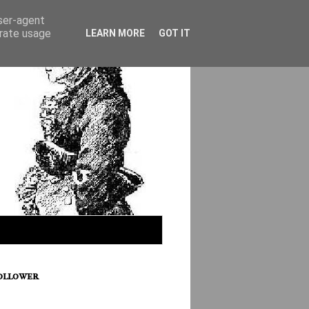
user-agent
erate usage
LEARN MORE
GOT IT
ollower