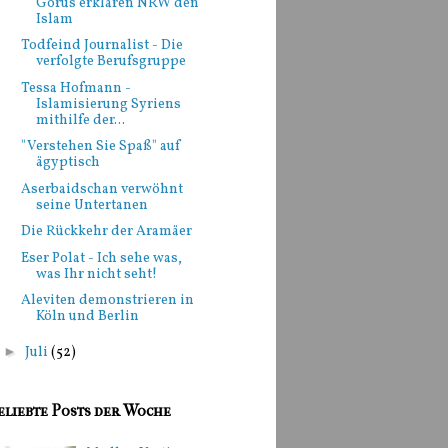
Görüs erklären NRW den
Islam
Todfeind Journalist - Die
verfolgte Berufsgruppe
Tessa Hofmann -
Islamisierung Syriens
mithilfe der...
"Verstehen Sie Spaß" auf
ägyptisch
Aserbaidschan verwöhnt
seine Untertanen
Die Rückkehr der Aramäer
Eser Polat - Ich sehe was,
was Ihr nicht seht!
Aleviten demonstrieren in
Köln und Berlin
►
Juli
(52)
eliebte Posts der Woche