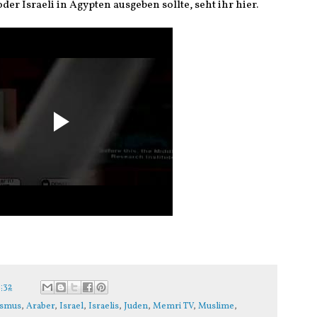
er Israeli in Ägypten ausgeben sollte, seht ihr hier.
3:32
ismus
,
Araber
,
Israel
,
Israelis
,
Juden
,
Memri TV
,
Muslime
,