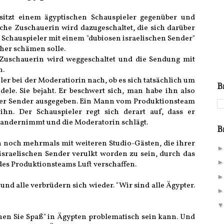
sitzt einem ägyptischen Schauspieler gegenüber und
iche Zuschauerin wird dazugeschaltet, die sich darüber
 Schauspieler mit einem "dubiosen israelischen Sender"
aher schämen solle.
e Zuschauerin wird weggeschaltet und die Sendung mit
n.
ler bei der Moderatiorin nach, ob es sich tatsächlich um
B
ele. Sie bejaht. Er beschwert sich, man habe ihn also
her Sender ausgegeben. Ein Mann vom Produktionsteam
hn. Der Schauspieler regt sich derart auf, dass er
nandernimmt und die Moderatorin schlägt.
B
h noch mehrmals mit weiteren Studio-Gästen, die ihrer
israelischen Sender verulkt worden zu sein, durch das
s Produktionsteams Luft verschaffen.
nd alle verbrüdern sich wieder. "Wir sind alle Ägypter.
en Sie Spaß" in Ägypten problematisch sein kann. Und