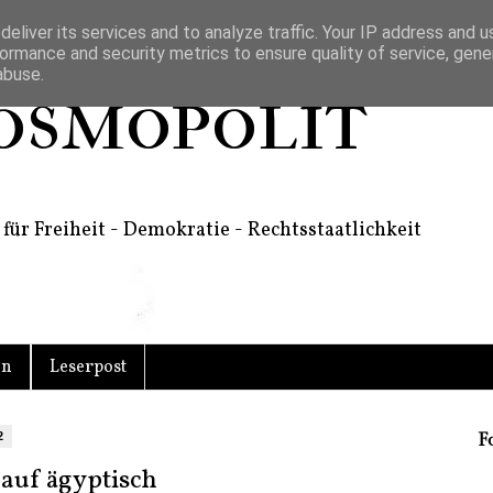
eliver its services and to analyze traffic. Your IP address and 
ormance and security metrics to ensure quality of service, gen
abuse.
osmopolit
für Freiheit - Demokratie - Rechtsstaatlichkeit
en
Leserpost
2
F
 auf ägyptisch