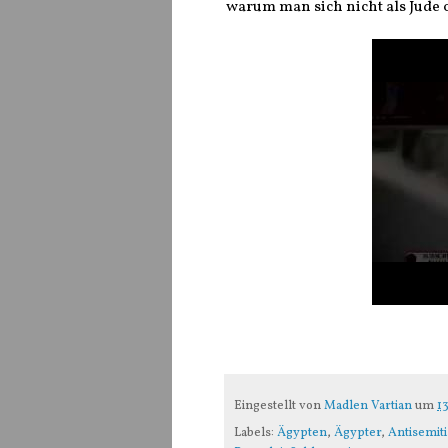
warum man sich nicht als Jude od
Eingestellt von
Madlen Vartian
um
1
Labels:
Ägypten
,
Ägypter
,
Antisemit