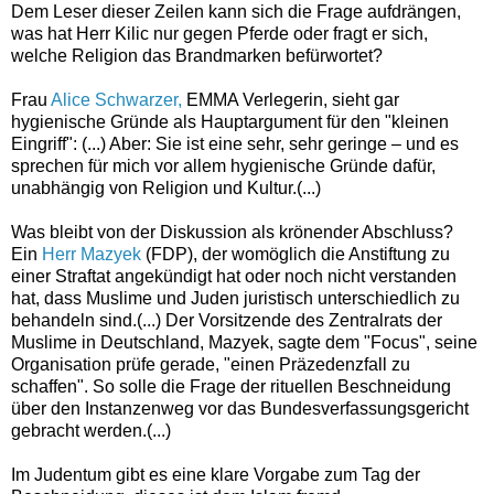
Dem Leser dieser Zeilen kann sich die Frage aufdrängen,
was hat Herr Kilic nur gegen Pferde oder fragt er sich,
welche Religion das Brandmarken befürwortet?
Frau
Alice Schwarzer,
EMMA Verlegerin, sieht gar
hygienische Gründe als Hauptargument für den "kleinen
Eingriff": (...) Aber: Sie ist eine sehr, sehr geringe – und es
sprechen für mich vor allem hygienische Gründe dafür,
unabhängig von Religion und Kultur.(...)
Was bleibt von der Diskussion als krönender Abschluss?
Ein
Herr Mazyek
(FDP), der womöglich die Anstiftung zu
einer Straftat angekündigt hat oder noch nicht verstanden
hat, dass Muslime und Juden juristisch unterschiedlich zu
behandeln sind.(...) Der Vorsitzende des Zentralrats der
Muslime in Deutschland, Mazyek, sagte dem "Focus", seine
Organisation prüfe gerade, "einen Präzedenzfall zu
schaffen". So solle die Frage der rituellen Beschneidung
über den Instanzenweg vor das Bundesverfassungsgericht
gebracht werden.(...)
Im Judentum gibt es eine klare Vorgabe zum Tag der