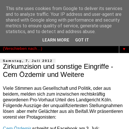
This site uses cookies from Google to deliver its services
Der Kosmopolit
and to analyze traffic. Your IP address and user-agent are
shared with Google along with performance and security
metrics to ensure quality of service, generate usage
Das publizistische Netzwerk für Freiheit - Demokratie -
statistics, and to detect and address abuse.
Rechtsstaatlichkeit
LEARN MORE
GOT IT
▼
Samstag, 7. Juli 2012
Zirkumzision und sonstige Eingriffe -
Cem Özdemir und Weitere
Viele Stimmen aus Gesellschaft und Politik, oder aus
beidem, melden sich zum inzwischen rechtskräftig
gewordenen Pro-Vorhaut Urteil des Landgericht Köln.
Folgende Auszüge der unqualifiziertesten Stellungnahmen
lösen aber mehr Gelächter aus als Beifall.Wir präsentieren
vorerst vier Protagonisten:
Cem Özdemir
schreibt auf Facebook am 3. Juli: